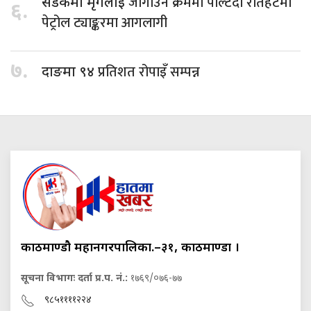
जोगाउने क्रममा पल्टिँदा रौतहटमा
सडकमा मृगलाई
६.
पेट्रोल ट्याङ्करमा आगलागी
७.
प्रतिशत रोपाइँ सम्पन्न
दाङमा ९४
काठमाण्डौ महानगरपालिका.–३१, काठमाण्डौं ।
सूचना विभागः दर्ता प्र.प. नं.:
१७६९/०७६-७७
९८५११११२२४