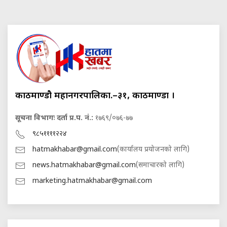
काठमाण्डौ महानगरपालिका.–३१, काठमाण्डौं ।
सूचना विभागः दर्ता प्र.प. नं.:
१७६९/०७६-७७
९८५११११२२४
hatmakhabar@gmail.com
(कार्यालय प्रयोजनको लागि)
news.hatmakhabar@gmail.com
(समाचारको लागि)
marketing.hatmakhabar@gmail.com