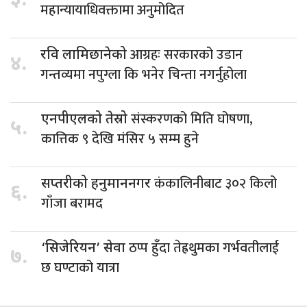
३.
महान्यायाधिवक्तामा अनुमोदित
आग्रहः सरकारको उडान
रवि लामिछानेको
४.
गन्तव्यमा नपुग्ला कि भनेर चिन्ता नगर्नुहोला
संस्करणको मिति घोषणा,
एनपीएलको तेस्रो
५.
कात्तिक ९ देखि मंसिर ५ सम्म हुने
कंकालिनीबाट ३०२ किलो
सप्तरीको हनुमाननगर
६.
गाँजा बरामद
ठप्प हुँदा तेह्रथुमका गर्भवतीलाई
‘सिजेरियन’ सेवा
७.
छ घण्टाको यात्रा