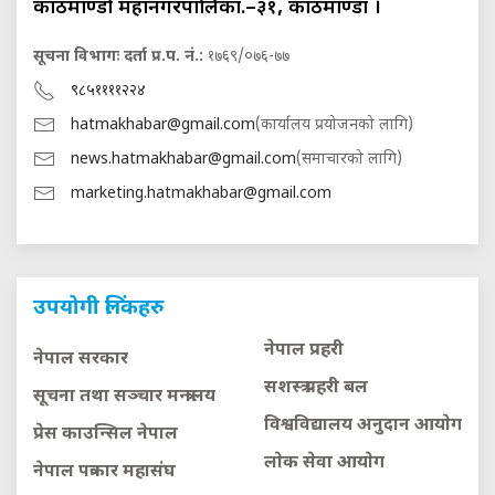
काठमाण्डौ महानगरपालिका.–३१, काठमाण्डौं ।
सूचना विभागः दर्ता प्र.प. नं.:
१७६९/०७६-७७
९८५११११२२४
hatmakhabar@gmail.com
(कार्यालय प्रयोजनको लागि)
news.hatmakhabar@gmail.com
(समाचारको लागि)
marketing.hatmakhabar@gmail.com
उपयोगी लिंकहरु
नेपाल प्रहरी
नेपाल सरकार
सशस्त्र प्रहरी बल
सूचना तथा सञ्चार मन्त्रालय
विश्वविद्यालय अनुदान आयाेग
प्रेस काउन्सिल नेपाल
लाेक सेवा आयाेग
नेपाल पत्रकार महासंघ