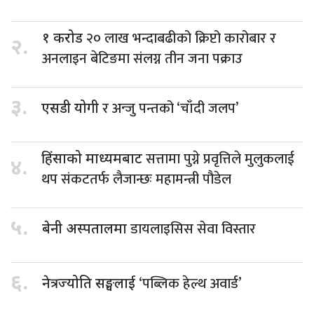
२० लाख भन्दाबढीको क्रिप्टो कारोबार र
१ करोड
२.
अनलाइन बेटिङमा संलग्न तीन जना पक्राउ
३.
र अन्जु पन्तको ‘चाँदी जलप’
एसडी योगी
सत्तामा पुग्ने प्रवृत्तिले मुलुकलाई
हिंसाको माध्यमबाट
४.
थप संकटतर्फ लैजान्छः महामन्त्री पौडेल
५.
डायलाइसिस सेवा विस्तार
बेनी अस्पतालमा
६.
‘पब्लिक हेल्थ अवार्ड’
नेत्रज्योति सङ्घलाई