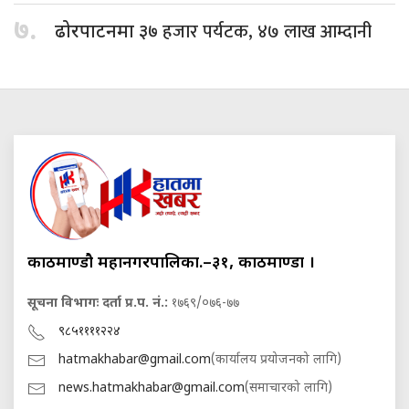
७.
हजार पर्यटक, ४७ लाख आम्दानी
ढोरपाटनमा ३७
काठमाण्डौ महानगरपालिका.–३१, काठमाण्डौं ।
सूचना विभागः दर्ता प्र.प. नं.:
१७६९/०७६-७७
९८५११११२२४
hatmakhabar@gmail.com
(कार्यालय प्रयोजनको लागि)
news.hatmakhabar@gmail.com
(समाचारको लागि)