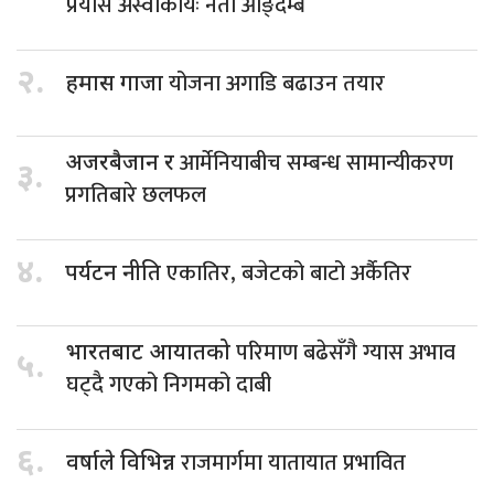
प्रयास अस्वीकार्यः नेता आङ्देम्बे
२.
योजना अगाडि बढाउन तयार
हमास गाजा
आर्मेनियाबीच सम्बन्ध सामान्यीकरण
अजरबैजान र
३.
प्रगतिबारे छलफल
४.
एकातिर, बजेटको बाटो अर्कैतिर
पर्यटन नीति
परिमाण बढेसँगै ग्यास अभाव
भारतबाट आयातको
५.
घट्दै गएको निगमको दाबी
६.
राजमार्गमा यातायात प्रभावित
वर्षाले विभिन्न