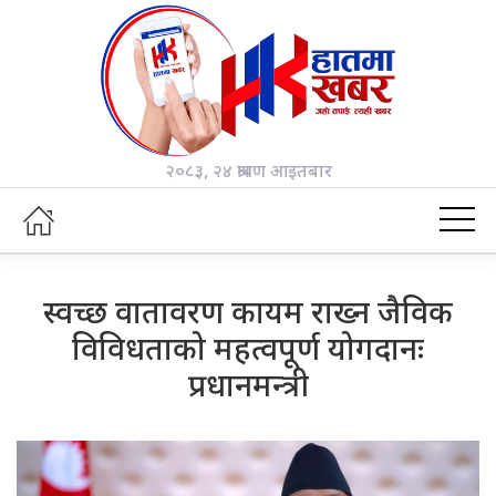
२०८३, २४ श्रावण आइतबार
स्वच्छ वातावरण कायम राख्न जैविक
विविधताको महत्वपूर्ण योगदानः
प्रधानमन्त्री