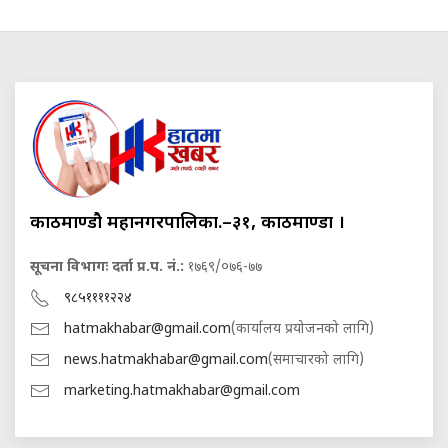
काठमाण्डौ महानगरपालिका.–३१, काठमाण्डौं ।
सूचना विभागः दर्ता प्र.प. नं.:
१७६९/०७६-७७
९८५११११२२४
hatmakhabar@gmail.com
(कार्यालय प्रयोजनको लागि)
news.hatmakhabar@gmail.com
(समाचारको लागि)
marketing.hatmakhabar@gmail.com