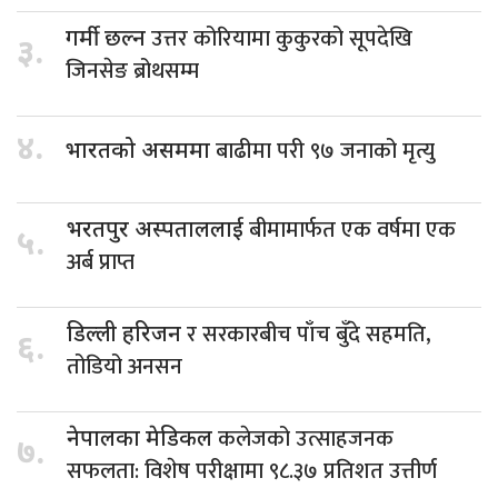
उत्तर कोरियामा कुकुरको सूपदेखि
गर्मी छल्न
३.
जिनसेङ ब्रोथसम्म
४.
बाढीमा परी ९७ जनाको मृत्यु
भारतको असममा
बीमामार्फत एक वर्षमा एक
भरतपुर अस्पताललाई
५.
अर्ब प्राप्त
र सरकारबीच पाँच बुँदे सहमति,
डिल्ली हरिजन
६.
तोडियो अनसन
कलेजको उत्साहजनक
नेपालका मेडिकल
७.
सफलता: विशेष परीक्षामा ९८.३७ प्रतिशत उत्तीर्ण