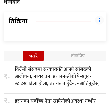
धन्यवाद।
प्रतिक्रिया
लोकप्रिय
भर्खरै
सरकारप्रति आफ्नै सांसदको
दिउँसो संसदमा
१.
आलोचना, मध्यरातमा प्रधानमन्त्रीको फेसबुक
स्टाटसः ढिला होला, तर गलत हुँदैन, नआत्तिनुहोस्
२.
नेता खामेनीको अवस्था गम्भीर
इरानका सर्वोच्च