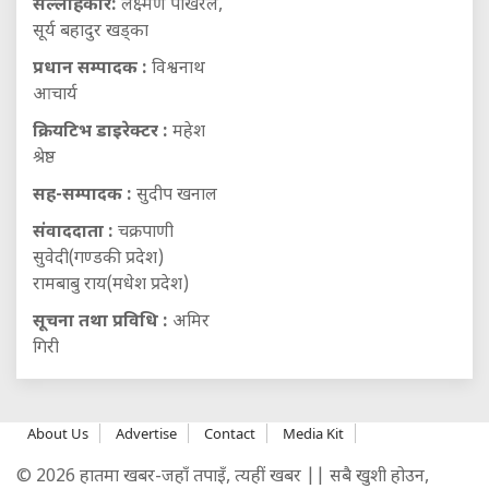
सल्लाहकार:
लक्ष्मण पोखरेल,
सूर्य बहादुर खड्का
प्रधान सम्पादक :
विश्वनाथ
आचार्य
क्रियटिभ डाइरेक्टर :
महेश
श्रेष्ठ
सह-सम्पादक :
सुदीप खनाल
संवाददाता :
चक्रपाणी
सुवेदी(गण्डकी प्रदेश)
रामबाबु राय(मधेश प्रदेश)
सूचना तथा प्रविधि :
अमिर
गिरी
About Us
Advertise
Contact
Media Kit
© 2026 हातमा खबर-जहाँ तपाइँ, त्यहीं खबर || सबै खुशी होउन,