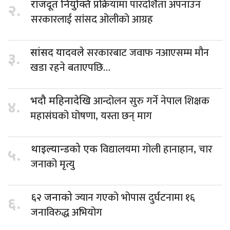
प्रक्रियामा पारदर्शिता अपनाउन
राजदूत नियुक्ति
२.
सरकारलाई सांसद ओलीको आग्रह
सरकारबाट जवाफ नआएसम्म मौन
सांसद यादवले
३.
खडा रहने बताएपछि…
आन्दोलन सुरु गर्ने नेपाल शिक्षक
भदौ महिनादेखि
४.
महासंघको घोषणा, यस्ता छन् माग
विद्यालयमा गोली हानाहान, चार
थाइल्यान्डको एक
५.
जनाको मृत्यु
ज्यान गएको भोपास दुर्घटनामा १६
६२ जनाको
६.
जनाविरुद्ध अभियोग