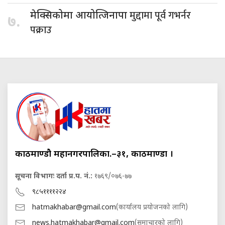
मुद्दामा पूर्व गभर्नर
मेक्सिकोमा आयोत्जिनापा
७.
पक्राउ
काठमाण्डौ महानगरपालिका.–३१, काठमाण्डौं ।
सूचना विभागः दर्ता प्र.प. नं.:
१७६९/०७६-७७
९८५११११२२४
hatmakhabar@gmail.com
(कार्यालय प्रयोजनको लागि)
news.hatmakhabar@gmail.com
(समाचारको लागि)