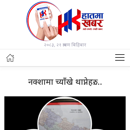
२०८३, २१ श्रावण बिहिबार
नक्शामा च्याँखे थाप्नेहरु….