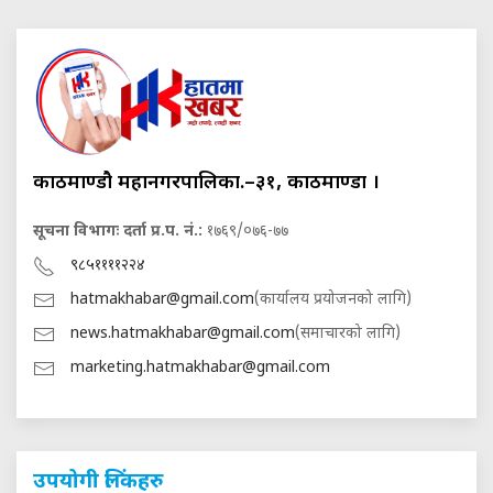
काठमाण्डौ महानगरपालिका.–३१, काठमाण्डौं ।
सूचना विभागः दर्ता प्र.प. नं.:
१७६९/०७६-७७
९८५११११२२४
hatmakhabar@gmail.com
(कार्यालय प्रयोजनको लागि)
news.hatmakhabar@gmail.com
(समाचारको लागि)
marketing.hatmakhabar@gmail.com
उपयोगी लिंकहरु