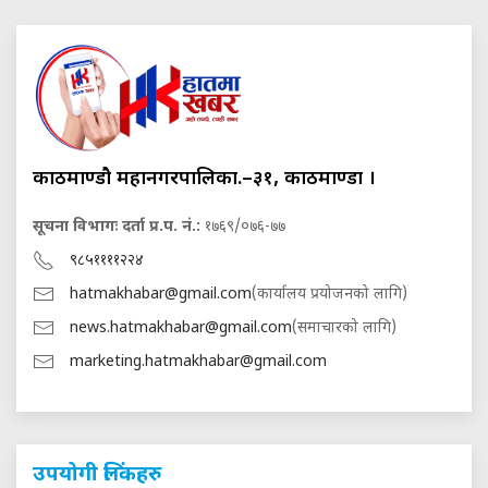
काठमाण्डौ महानगरपालिका.–३१, काठमाण्डौं ।
सूचना विभागः दर्ता प्र.प. नं.:
१७६९/०७६-७७
९८५११११२२४
hatmakhabar@gmail.com
(कार्यालय प्रयोजनको लागि)
news.hatmakhabar@gmail.com
(समाचारको लागि)
marketing.hatmakhabar@gmail.com
उपयोगी लिंकहरु