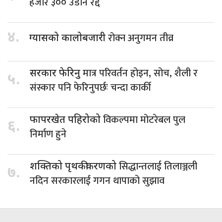
हजार ३०० उडान रद्द
४.
रोक्न अनुगमन तीव्र
ग्यासको कालोबजारी
मात्र परिवर्तन होइन, सोच, शैली र
सरकार फेरिनु
५.
संस्कार पनि फेरिनुपर्छः चन्दा कार्की
विकल्पमा मोटरेबल पुल
फापरखेत पहिरोको
६.
निर्माण हुने
सिद्धान्तलाई तिलाञ्जली
शक्तिको पृथकीकरणको
७.
नदिन सरकारलाई गगन थापाको सुझाव