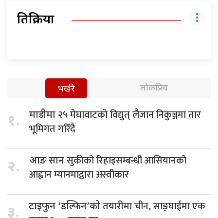
प्रतिक्रिया
लोकप्रिय
भर्खरै
मेघावाटको विद्युत् लैजान निकुञ्जमा तार
माडीमा २५
१.
भूमिगत गरिँदै
सुकीको रिहाइसम्बन्धी आसियानको
आङ सान
२.
आह्वान म्यानमाद्वारा अस्वीकार
तयारीमा चीन, साङ्घाईमा एक
टाइफुन ‘डल्फिन’को
३.