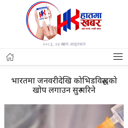
२०८३, २४ श्रावण आइतबार
भारतमा जनवरीदेखि कोभिडविरुद्धको
खोप लगाउन सुरु गरिने