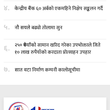
४.
६० अर्बको एकमहिने निक्षेप सङ्कलन गर्दै
केन्द्रीय बैंक
५.
बढ्यो तोलामा सुन
नौ सयले
सामान खरिद गरेका उपभोक्ताले जिते
२५० रुपैयाँको
६.
१० लाख रुपैयाँको करदाता प्रोत्साहन उपहार
७.
निर्माण कम्पनी कालोसूचीमा
सात वटा