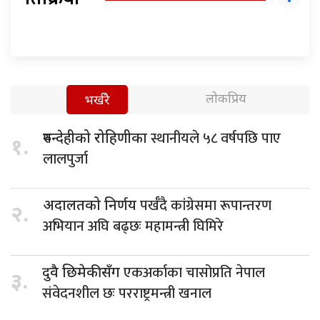
प्रतिक्रिया
लोकप्रिय
भर्खरै
स्थानीयले ५८ वर्षपछि पाए
रुपन्देहीको रोहिणीका
१.
लालपुर्जा
पर्खँदै कांग्रेसमा रूपान्तरण
अदालतको निर्णय
२.
अभियान अघि बढ्छः महामन्त्री घिमिरे
एकअर्काका चासोप्रति नेपाल
दुवै छिमेकीसँग
३.
संवेदनशील छः परराष्ट्रमन्त्री खनाल