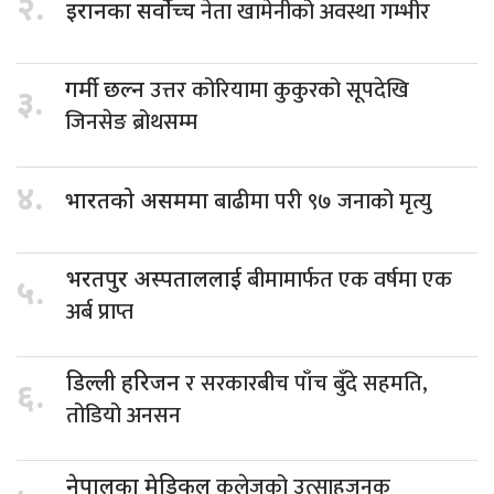
२.
नेता खामेनीको अवस्था गम्भीर
इरानका सर्वोच्च
उत्तर कोरियामा कुकुरको सूपदेखि
गर्मी छल्न
३.
जिनसेङ ब्रोथसम्म
४.
बाढीमा परी ९७ जनाको मृत्यु
भारतको असममा
बीमामार्फत एक वर्षमा एक
भरतपुर अस्पताललाई
५.
अर्ब प्राप्त
र सरकारबीच पाँच बुँदे सहमति,
डिल्ली हरिजन
६.
तोडियो अनसन
कलेजको उत्साहजनक
नेपालका मेडिकल