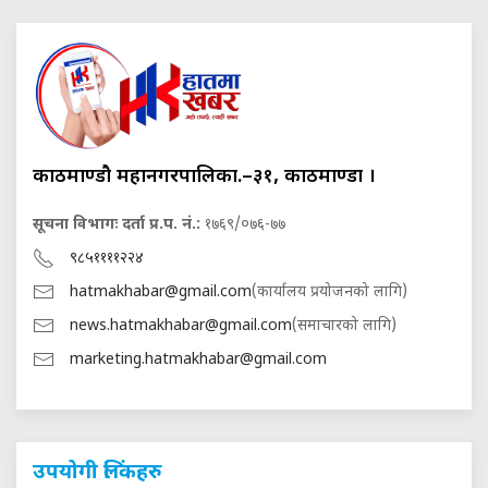
काठमाण्डौ महानगरपालिका.–३१, काठमाण्डौं ।
सूचना विभागः दर्ता प्र.प. नं.:
१७६९/०७६-७७
९८५११११२२४
hatmakhabar@gmail.com
(कार्यालय प्रयोजनको लागि)
news.hatmakhabar@gmail.com
(समाचारको लागि)
marketing.hatmakhabar@gmail.com
उपयोगी लिंकहरु