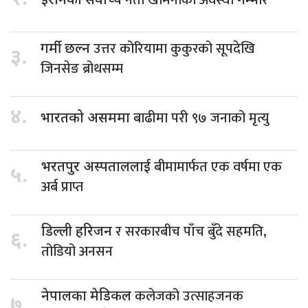
इरानका सर्वोच्च
उत्तर कोरियामा कुकुरको सूपदेखि
गर्मी छल्न
३.
जिनसेङ ब्रोथसम्म
४.
बाढीमा परी ९७ जनाको मृत्यु
भारतको असममा
बीमामार्फत एक वर्षमा एक
भरतपुर अस्पताललाई
५.
अर्ब प्राप्त
र सरकारबीच पाँच बुँदे सहमति,
डिल्ली हरिजन
६.
तोडियो अनसन
कलेजको उत्साहजनक
नेपालका मेडिकल
७.