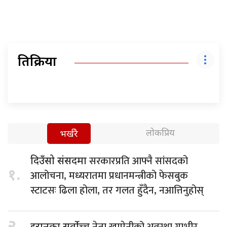
प्रतिक्रिया
लोकप्रिय
भर्खरै
सरकारप्रति आफ्नै सांसदको
दिउँसो संसदमा
१.
आलोचना, मध्यरातमा प्रधानमन्त्रीको फेसबुक
स्टाटसः ढिला होला, तर गलत हुँदैन, नआत्तिनुहोस्
२.
नेता खामेनीको अवस्था गम्भीर