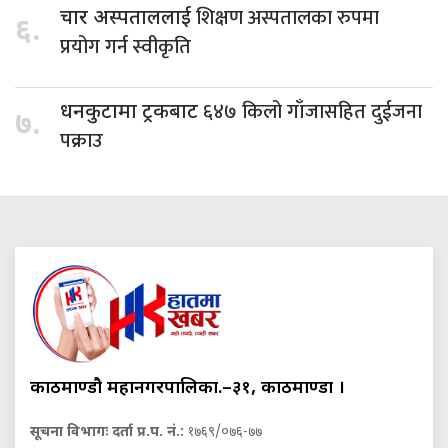
शिक्षण अस्पतालका रुपमा
चार अस्पताललाई
६.
प्रयोग गर्न स्वीकृति
६४७ किलो गाँजासहित दुईजना
धनकुटामा ट्रकबाट
७.
पक्राउ
काठमाण्डौ महानगरपालिका.–३१, काठमाण्डौं ।
सूचना विभागः दर्ता प्र.प. नं.:
१७६९/०७६-७७