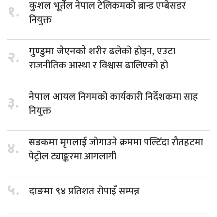
नेपाल टेलिकमको ब्रान्ड एम्बेसडर
कुशल भूर्तेल
१.
नियुक्त
शरीर ढलेको होइन, एउटा
गुण्डुमा जेएनको
२.
राजनीतिक आस्था र विश्वास ढालिएको हो
निगमको कार्यकारी निर्देशकमा साह
नेपाल आयल
३.
नियुक्त
जोगाउने क्रममा पल्टिँदा रौतहटमा
सडकमा मृगलाई
४.
पेट्रोल ट्याङ्करमा आगलागी
५.
प्रतिशत रोपाइँ सम्पन्न
दाङमा ९४