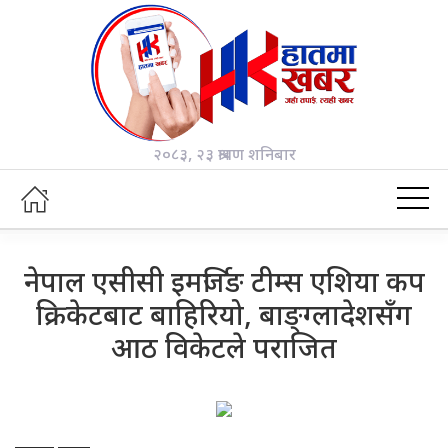
२०८३, २३ श्रावण शनिबार
नेपाल एसीसी इमर्जिङ टीम्स एशिया कप
क्रिकेटबाट बाहिरियो, बाङ्ग्लादेशसँग
आठ विकेटले पराजित