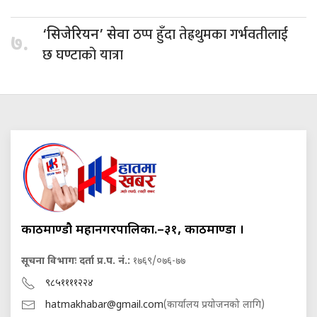
ठप्प हुँदा तेह्रथुमका गर्भवतीलाई
‘सिजेरियन’ सेवा
७.
छ घण्टाको यात्रा
काठमाण्डौ महानगरपालिका.–३१, काठमाण्डौं ।
सूचना विभागः दर्ता प्र.प. नं.:
१७६९/०७६-७७
९८५११११२२४
hatmakhabar@gmail.com
(कार्यालय प्रयोजनको लागि)