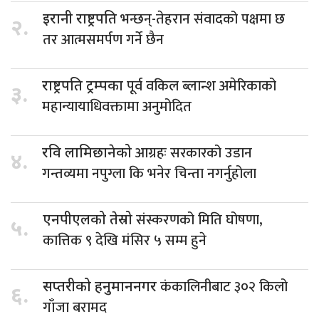
भन्छन्-तेहरान संवादको पक्षमा छ
इरानी राष्ट्रपति
२.
तर आत्मसमर्पण गर्ने छैन
पूर्व वकिल ब्लान्श अमेरिकाको
राष्ट्रपति ट्रम्पका
३.
महान्यायाधिवक्तामा अनुमोदित
आग्रहः सरकारको उडान
रवि लामिछानेको
४.
गन्तव्यमा नपुग्ला कि भनेर चिन्ता नगर्नुहोला
संस्करणको मिति घोषणा,
एनपीएलको तेस्रो
५.
कात्तिक ९ देखि मंसिर ५ सम्म हुने
कंकालिनीबाट ३०२ किलो
सप्तरीको हनुमाननगर
६.
गाँजा बरामद