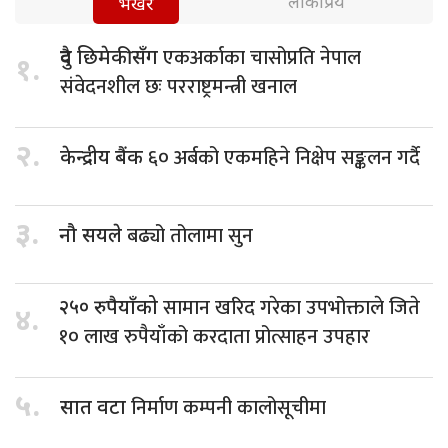
लोकप्रिय
भर्खरै
एकअर्काका चासोप्रति नेपाल
दुवै छिमेकीसँग
१.
संवेदनशील छः परराष्ट्रमन्त्री खनाल
२.
६० अर्बको एकमहिने निक्षेप सङ्कलन गर्दै
केन्द्रीय बैंक
३.
बढ्यो तोलामा सुन
नौ सयले
सामान खरिद गरेका उपभोक्ताले जिते
२५० रुपैयाँको
४.
१० लाख रुपैयाँको करदाता प्रोत्साहन उपहार
५.
निर्माण कम्पनी कालोसूचीमा
सात वटा