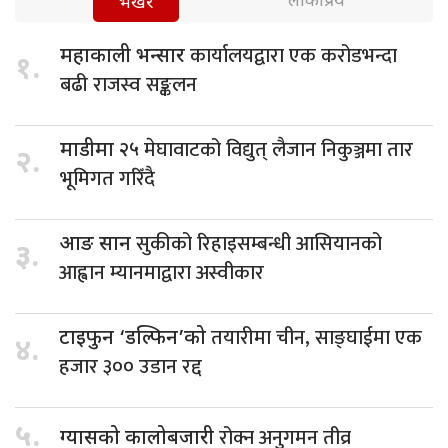
लोकप्रिय
भर्खरै
कार्यालयद्वारा एक करोडभन्दा
महाकाली भन्सार
१.
बढी राजस्व सङ्कलन
मेघावाटको विद्युत् लैजान निकुञ्जमा तार
माडीमा २५
२.
भूमिगत गरिँदै
सुकीको रिहाइसम्बन्धी आसियानको
आङ सान
३.
आह्वान म्यानमाद्वारा अस्वीकार
तयारीमा चीन, साङ्घाईमा एक
टाइफुन ‘डल्फिन’को
४.
हजार ३०० उडान रद्द
५.
रोक्न अनुगमन तीव्र
ग्यासको कालोबजारी