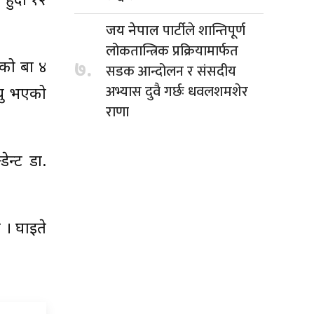
 हुँदा १२
पार्टीले शान्तिपूर्ण
जय नेपाल
लोकतान्त्रिक प्रक्रियामार्फत
७.
को बा ४
सडक आन्दोलन र संसदीय
अभ्यास दुवै गर्छः धवलशमशेर
यु भएको
राणा
न्ट डा.
 । घाइते