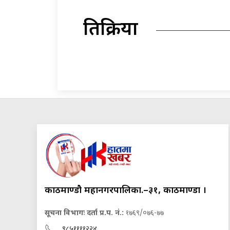
प्रतिक्रिया
काठमाण्डौ महानगरपालिका.–३१, काठमाण्डौं ।
सूचना विभागः दर्ता प्र.प. नं.:
१७६९/०७६-७७
९८५११११२२४