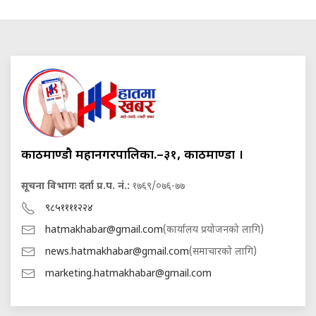
काठमाण्डौ महानगरपालिका.–३१, काठमाण्डौं ।
सूचना विभागः दर्ता प्र.प. नं.:
१७६९/०७६-७७
९८५११११२२४
hatmakhabar@gmail.com
(कार्यालय प्रयोजनको लागि)
news.hatmakhabar@gmail.com
(समाचारको लागि)
marketing.hatmakhabar@gmail.com