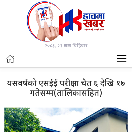
२०८३, २१ श्रावण बिहिबार
यसवर्षको एसईई परीक्षा चैत ६ देखि १७
गतेसम्म(तालिकासहित)