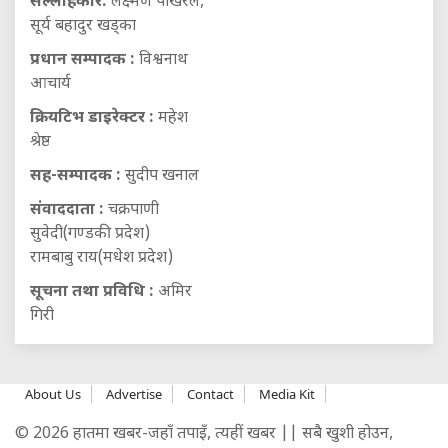
सल्लाहकार:
लक्ष्मण पोखरेल,
सूर्य बहादुर खड्का
प्रधान सम्पादक :
विश्वनाथ
आचार्य
क्रियटिभ डाइरेक्टर :
महेश
श्रेष्ठ
सह-सम्पादक :
सुदीप खनाल
संवाददाता :
चक्रपाणी
सुवेदी(गण्डकी प्रदेश)
रामबाबु राय(मधेश प्रदेश)
सूचना तथा प्रविधि :
अमिर
गिरी
About Us
Advertise
Contact
Media Kit
© 2026 हातमा खबर-जहाँ तपाइँ, त्यहीं खबर || सबै खुशी होउन,