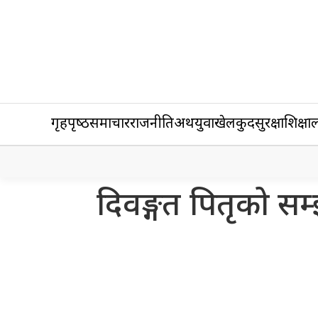
गृहपृष्‍ठ
समाचार
राजनीति
अर्थ
युवा
खेलकुद
सुरक्षा
शिक्षा
ल
दिवङ्गत पितृको स