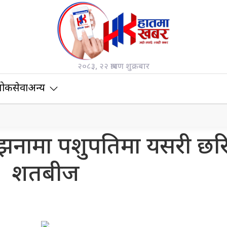
२०८३, २२ श्रावण शुक्रबार
ोकसेवा
अन्य
म्झनामा पशुपतिमा यसरी छर
शतबीज