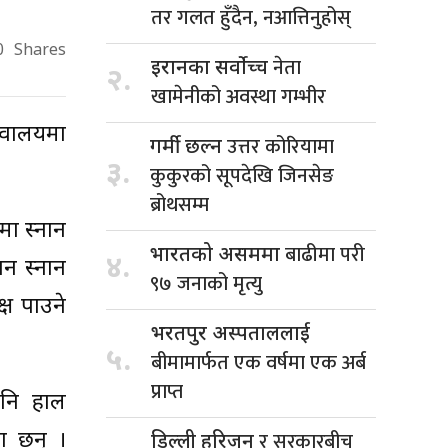
तर गलत हुँदैन, नआत्तिनुहोस्
0
Shares
नेता
इरानका सर्वोच्च
२.
खामेनीको अवस्था गम्भीर
िवालयमा
उत्तर कोरियामा
गर्मी छल्न
३.
कुकुरको सूपदेखि जिनसेङ
ब्रोथसम्म
ा स्नान
बाढीमा परी
भारतको असममा
४.
ान स्नान
९७ जनाको मृत्यु
्ष पाउने
भरतपुर अस्पताललाई
५.
बीमामार्फत एक वर्षमा एक अर्ब
प्राप्त
पनि हाल
र सरकारबीच
ा छन् ।
डिल्ली हरिजन