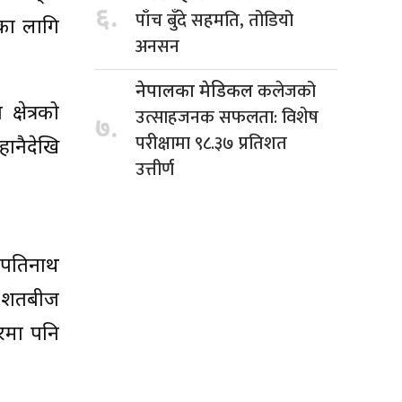
६.
पाँच बुँदे सहमति, तोडियो
नका लागि
अनसन
कलेजको
नेपालका मेडिकल
षेत्रको
उत्साहजनक सफलता: विशेष
७.
परीक्षामा ९८.३७ प्रतिशत
हानैदेखि
उत्तीर्ण
शुपतिनाथ
ा शतबीज
िरमा पनि