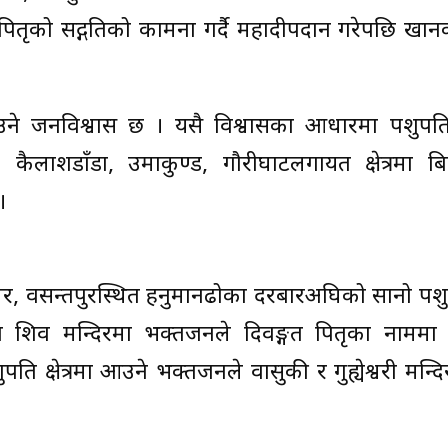
्गत पितृको सद्गतिको कामना गर्दै महादीपदान गरेपछि खा
उने जनविश्वास छ । यसै विश्वासका आधारमा पशुपति क्
, कैलाशडाँडा, उमाकुण्ड, गौरीघाटलगायत क्षेत्रमा बि
।
ेश्वर, वसन्तपुरस्थित हनुमानढोका दरबारअघिको सानो प
 शिव मन्दिरमा भक्तजनले दिवङ्गत पितृका नामम
ति क्षेत्रमा आउने भक्तजनले वासुकी र गुह्येश्वरी मन्द