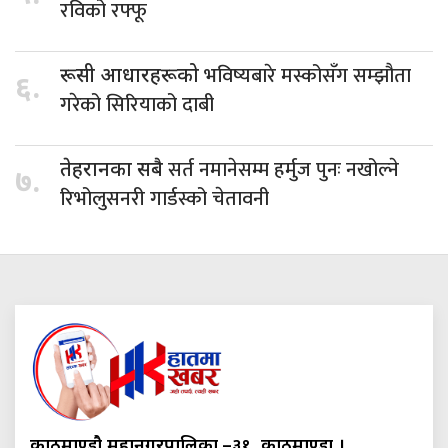
रविको रफ्फू
भविष्यबारे मस्कोसँग सम्झौता
रूसी आधारहरूको
६.
गरेको सिरियाको दाबी
सर्त नमानेसम्म हर्मुज पुनः नखोल्ने
तेहरानका सबै
७.
रिभोलुसनरी गार्डस्को चेतावनी
काठमाण्डौ महानगरपालिका.–३१, काठमाण्डौं ।