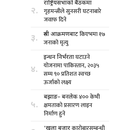
राष्ट्रियसभाको बैठकमा
२.
गृहमन्त्रीले सुनसरी घटनाबारे
जवाफ दिने
किएभमा १७
रुसी आक्रमणबाट
३.
जनाको मृत्यु
घटाउने
इन्धन निर्भरता
योजनामा पाकिस्तान, २०३५
४.
सम्म ९० प्रतिशत स्वच्छ
ऊर्जाको लक्ष्य
४०० केभी
बझाङ– बनलेक
५.
क्षमताको प्रसारण लाइन
निर्माण हुने
कारोबारसम्बन्धी
'खुला बजार