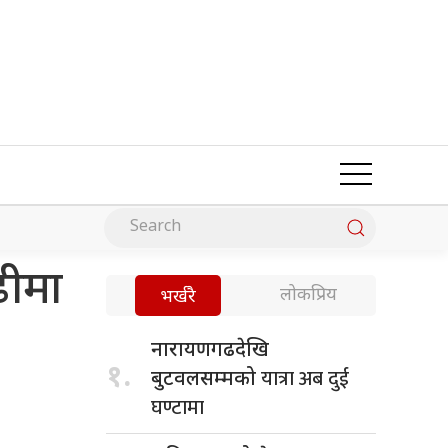
ढीमा
लोकप्रिय
भर्खरै
नारायणगढदेखि
१.
यात्रा अब दुई
बुटवलसम्मको
घण्टामा