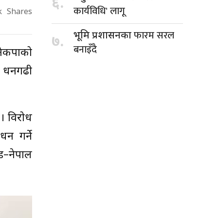
६.
कार्यविधि' लागू
k
Shares
फारम सरल
भूमि प्रशासनका
७.
बनाइँदै
नेकपाको
ो धनगढी
 । विरोध
न गर्ने
्ड–नेपाल