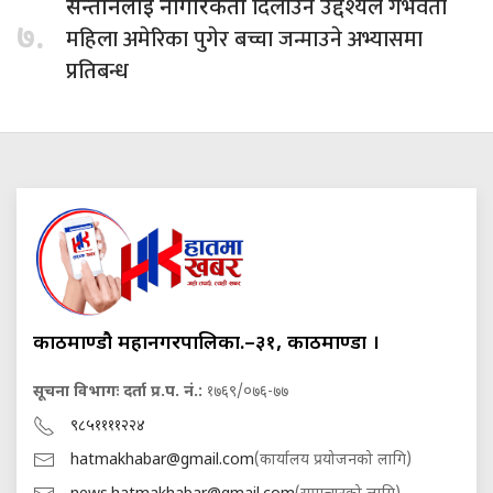
दिलाउने उद्देश्यले गर्भवती
सन्तानलाई नागरिकता
७.
महिला अमेरिका पुगेर बच्चा जन्माउने अभ्यासमा
प्रतिबन्ध
काठमाण्डौ महानगरपालिका.–३१, काठमाण्डौं ।
सूचना विभागः दर्ता प्र.प. नं.:
१७६९/०७६-७७
९८५११११२२४
hatmakhabar@gmail.com
(कार्यालय प्रयोजनको लागि)