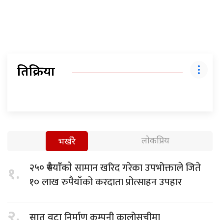
प्रतिक्रिया
लोकप्रिय
भर्खरै
सामान खरिद गरेका उपभोक्ताले जिते
२५० रुपैयाँको
१.
१० लाख रुपैयाँको करदाता प्रोत्साहन उपहार
२.
निर्माण कम्पनी कालोसूचीमा
सात वटा