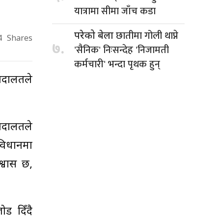
यात्रामा सीमा जाँच कडा
छातीमा गोली थाप्ने
परेको बेला
4
Shares
७.
'सैनिक' निःसन्देह 'निजामती
कर्मचारी' भन्दा पृथक हुन्
 अदालतले
अदालतले
ंविधानमा
्वास छ,
ोड दिँदै