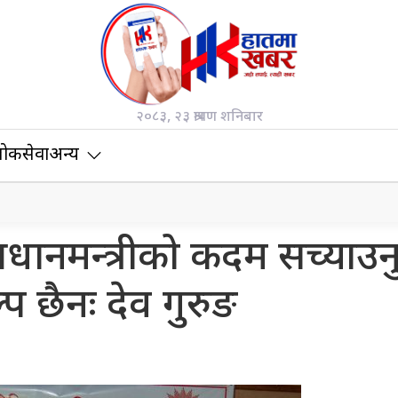
२०८३, २३ श्रावण शनिबार
ोकसेवा
अन्य
्रधानमन्त्रीको कदम सच्याउन
प छैनः देव गुरुङ