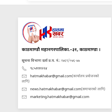
काठमाण्डौ महानगरपालिका.–३१, काठमाण्डौं ।
सूचना विभागः दर्ता प्र.प. नं.:
१७६९/०७६-७७
९८५११११२२४
hatmakhabar@gmail.com
(कार्यालय प्रयोजनको
लागि)
news.hatmakhabar@gmail.com
(समाचारको लागि)
marketing.hatmakhabar@gmail.com