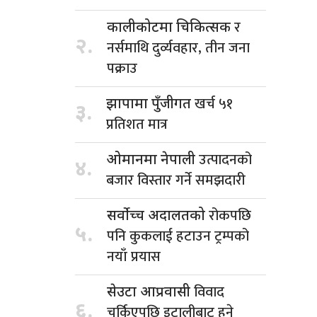
र
कालीकोटमा चिकित्सक
२.
नर्समाथि दुर्व्यवहार, तीन जना
पक्राउ
खर्च ५१
झापामा पुँजीगत
३.
प्रतिशत मात्र
उत्पादनको
ओमानमा नेपाली
४.
बजार विस्तार गर्ने समझदारी
रोकपछि
सर्वोच्च अदालतको
५.
पनि कुकलाई हटाउन ट्रम्पको
नयाँ प्रयास
विवाद
सेउटा आप्रवासी
६.
चर्किएपछि इटालीबाट हुने