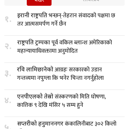
भर्खरै
भन्छन्-तेहरान संवादको पक्षमा छ
इरानी राष्ट्रपति
१.
तर आत्मसमर्पण गर्ने छैन
पूर्व वकिल ब्लान्श अमेरिकाको
राष्ट्रपति ट्रम्पका
२.
महान्यायाधिवक्तामा अनुमोदित
आग्रहः सरकारको उडान
रवि लामिछानेको
३.
गन्तव्यमा नपुग्ला कि भनेर चिन्ता नगर्नुहोला
संस्करणको मिति घोषणा,
एनपीएलको तेस्रो
४.
कात्तिक ९ देखि मंसिर ५ सम्म हुने
कंकालिनीबाट ३०२ किलो
सप्तरीको हनुमाननगर
५.