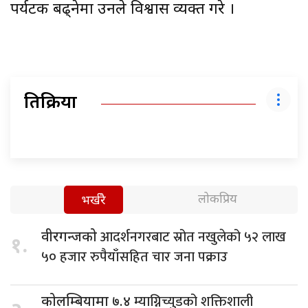
पर्यटक बढ्नेमा उनले विश्वास व्यक्त गरे ।
प्रतिक्रिया
लोकप्रिय
भर्खरै
आदर्शनगरबाट स्रोत नखुलेको ५२ लाख
वीरगन्जको
१.
५० हजार रुपैयाँसहित चार जना पक्राउ
म्याग्निच्युडको शक्तिशाली
कोलम्बियामा ७.४