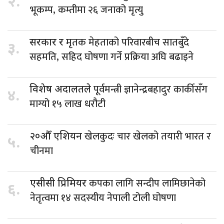
२.
भूकम्प, कम्तीमा २६ जनाको मृत्यु
मृतक मेहताको परिवारबीच सातबुँदे
सरकार र
३.
सहमति, सहिद घोषणा गर्ने प्रक्रिया अघि बढाइने
पूर्वमन्त्री ज्ञानेन्द्रबहादुर कार्कीसँग
विशेष अदालतले
४.
माग्यो १५ लाख धरौटी
खेलकुदः चार खेलको तयारी भारत र
२०औँ एशियन
५.
चीनमा
कपका लागि सन्दीप लामिछानेको
एसीसी प्रिमियर
६.
नेतृत्वमा १४ सदस्यीय नेपाली टोली घोषणा