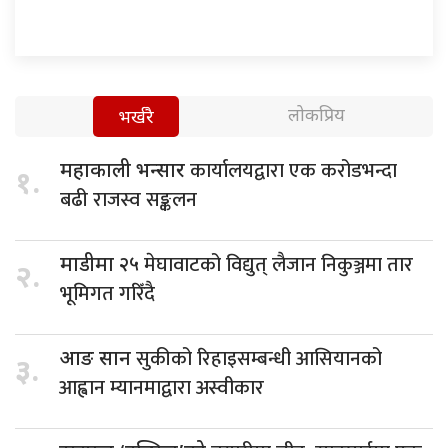
लोकप्रिय
भर्खरै
कार्यालयद्वारा एक करोडभन्दा
महाकाली भन्सार
१.
बढी राजस्व सङ्कलन
मेघावाटको विद्युत् लैजान निकुञ्जमा तार
माडीमा २५
२.
भूमिगत गरिँदै
सुकीको रिहाइसम्बन्धी आसियानको
आङ सान
३.
आह्वान म्यानमाद्वारा अस्वीकार