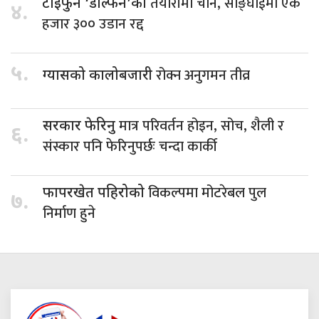
तयारीमा चीन, साङ्घाईमा एक
टाइफुन ‘डल्फिन’को
४.
हजार ३०० उडान रद्द
५.
रोक्न अनुगमन तीव्र
ग्यासको कालोबजारी
मात्र परिवर्तन होइन, सोच, शैली र
सरकार फेरिनु
६.
संस्कार पनि फेरिनुपर्छः चन्दा कार्की
विकल्पमा मोटरेबल पुल
फापरखेत पहिरोको
७.
निर्माण हुने