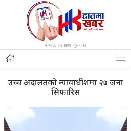
२०८३, २२ श्रावण शुक्रबार
उच्च अदालतको न्यायाधीशमा २७ जना
सिफारिस