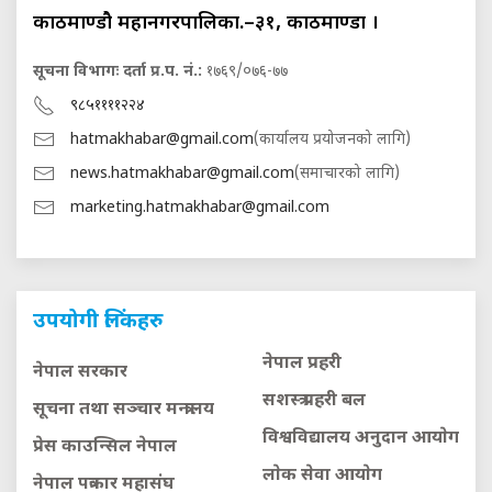
काठमाण्डौ महानगरपालिका.–३१, काठमाण्डौं ।
सूचना विभागः दर्ता प्र.प. नं.:
१७६९/०७६-७७
९८५११११२२४
hatmakhabar@gmail.com
(कार्यालय प्रयोजनको लागि)
news.hatmakhabar@gmail.com
(समाचारको लागि)
marketing.hatmakhabar@gmail.com
उपयोगी लिंकहरु
नेपाल प्रहरी
नेपाल सरकार
सशस्त्र प्रहरी बल
सूचना तथा सञ्चार मन्त्रालय
विश्वविद्यालय अनुदान आयाेग
प्रेस काउन्सिल नेपाल
लाेक सेवा आयाेग
नेपाल पत्रकार महासंघ