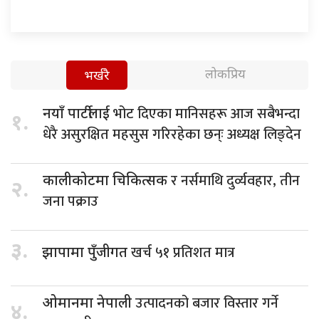
लोकप्रिय
भर्खरै
भोट दिएका मानिसहरू आज सबैभन्दा
नयाँ पार्टीलाई
१.
धेरै असुरक्षित महसुस गरिरहेका छन्ः अध्यक्ष लिङ्देन
र नर्समाथि दुर्व्यवहार, तीन
कालीकोटमा चिकित्सक
२.
जना पक्राउ
३.
खर्च ५१ प्रतिशत मात्र
झापामा पुँजीगत
उत्पादनको बजार विस्तार गर्ने
ओमानमा नेपाली
४.