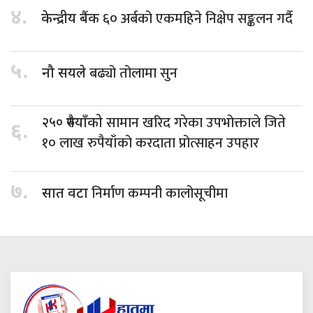
४.
६० अर्बको एकमहिने निक्षेप सङ्कलन गर्दै
केन्द्रीय बैंक
५.
बढ्यो तोलामा सुन
नौ सयले
सामान खरिद गरेका उपभोक्ताले जिते
२५० रुपैयाँको
६.
१० लाख रुपैयाँको करदाता प्रोत्साहन उपहार
७.
निर्माण कम्पनी कालोसूचीमा
सात वटा