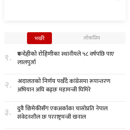
लोकप्रिय
भर्खरै
स्थानीयले ५८ वर्षपछि पाए
रुपन्देहीको रोहिणीका
१.
लालपुर्जा
पर्खँदै कांग्रेसमा रूपान्तरण
अदालतको निर्णय
२.
अभियान अघि बढ्छः महामन्त्री घिमिरे
एकअर्काका चासोप्रति नेपाल
दुवै छिमेकीसँग
३.
संवेदनशील छः परराष्ट्रमन्त्री खनाल