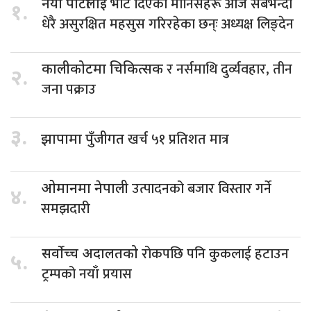
भोट दिएका मानिसहरू आज सबैभन्दा
नयाँ पार्टीलाई
१.
धेरै असुरक्षित महसुस गरिरहेका छन्ः अध्यक्ष लिङ्देन
र नर्समाथि दुर्व्यवहार, तीन
कालीकोटमा चिकित्सक
२.
जना पक्राउ
३.
खर्च ५१ प्रतिशत मात्र
झापामा पुँजीगत
उत्पादनको बजार विस्तार गर्ने
ओमानमा नेपाली
४.
समझदारी
रोकपछि पनि कुकलाई हटाउन
सर्वोच्च अदालतको
५.
ट्रम्पको नयाँ प्रयास