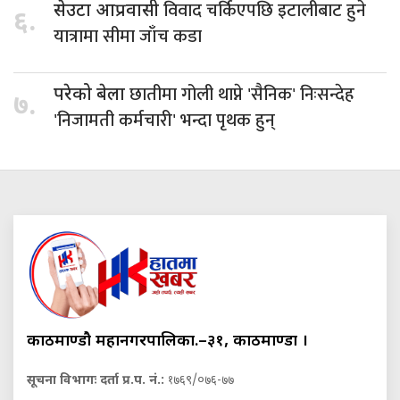
विवाद चर्किएपछि इटालीबाट हुने
सेउटा आप्रवासी
६.
यात्रामा सीमा जाँच कडा
छातीमा गोली थाप्ने 'सैनिक' निःसन्देह
परेको बेला
७.
'निजामती कर्मचारी' भन्दा पृथक हुन्
काठमाण्डौ महानगरपालिका.–३१, काठमाण्डौं ।
सूचना विभागः दर्ता प्र.प. नं.:
१७६९/०७६-७७