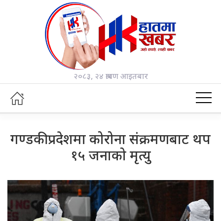
२०८३, २४ श्रावण आइतबार
गण्डकी प्रदेशमा कोरोना संक्रमणबाट थप
१५ जनाको मृत्यु