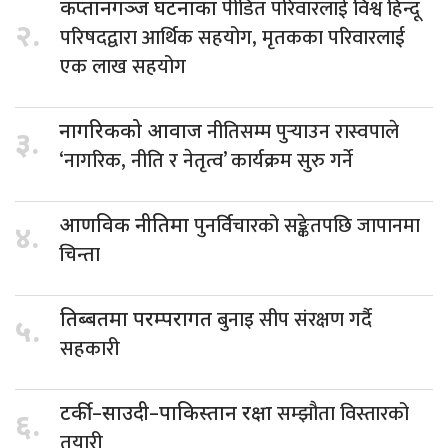
पीडित परिवारलाई विश्व हिन्दू
कप्तानगञ्ज घटनाका
२.
परिषदद्वारा आर्थिक सहयोग, मृतकका परिवारलाई
एक लाख सहयोग
नीतिसम्म पुर्‍याउन रास्वपाले
नागरिकको आवाज
३.
‘नागरिक, नीति र नेतृत्व’ कार्यक्रम सुरु गर्ने
पुनर्विचारको सङ्केतपछि जापानमा
आणविक नीतिमा
४.
चिन्ता
बुनाइ सीप संरक्षण गर्दै
तिब्बतमा परम्परागत
५.
सहकारी
सम्झौता विस्तारको
टर्की–साउदी–पाकिस्तान रक्षा
६.
तयारी