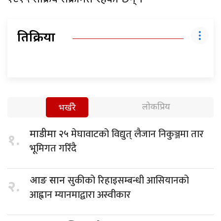
प्रतिक्रिया
लोकप्रिय
भर्खरै
मेघावाटको विद्युत् लैजान निकुञ्जमा तार
माडीमा २५
१.
भूमिगत गरिँदै
सुकीको रिहाइसम्बन्धी आसियानको
आङ सान
२.
आह्वान म्यानमाद्वारा अस्वीकार