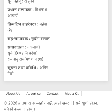
सूर्य बहादुर खड्का
प्रधान सम्पादक :
विश्वनाथ
आचार्य
क्रियटिभ डाइरेक्टर :
महेश
श्रेष्ठ
सह-सम्पादक :
सुदीप खनाल
संवाददाता :
चक्रपाणी
सुवेदी(गण्डकी प्रदेश)
रामबाबु राय(मधेश प्रदेश)
सूचना तथा प्रविधि :
अमिर
गिरी
About Us
Advertise
Contact
Media Kit
© 2026 हातमा खबर-जहाँ तपाइँ, त्यहीं खबर || सबै खुशी होउन,
सबैको कल्याण होस् ।