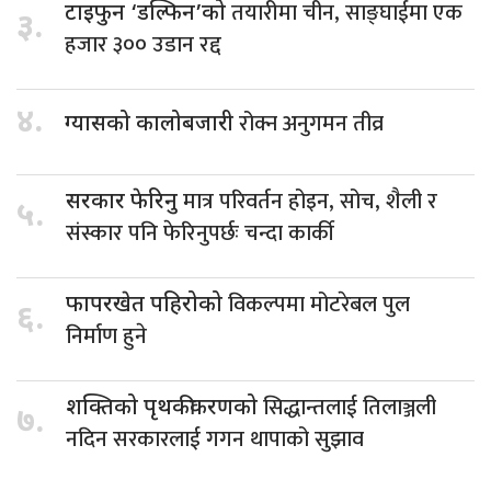
तयारीमा चीन, साङ्घाईमा एक
टाइफुन ‘डल्फिन’को
३.
हजार ३०० उडान रद्द
४.
रोक्न अनुगमन तीव्र
ग्यासको कालोबजारी
मात्र परिवर्तन होइन, सोच, शैली र
सरकार फेरिनु
५.
संस्कार पनि फेरिनुपर्छः चन्दा कार्की
विकल्पमा मोटरेबल पुल
फापरखेत पहिरोको
६.
निर्माण हुने
सिद्धान्तलाई तिलाञ्जली
शक्तिको पृथकीकरणको
७.
नदिन सरकारलाई गगन थापाको सुझाव