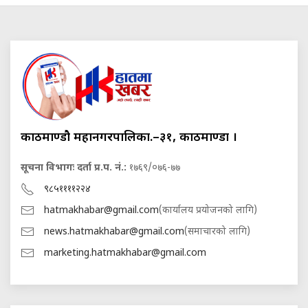
काठमाण्डौ महानगरपालिका.–३१, काठमाण्डौं ।
सूचना विभागः दर्ता प्र.प. नं.:
१७६९/०७६-७७
९८५११११२२४
hatmakhabar@gmail.com
(कार्यालय प्रयोजनको लागि)
news.hatmakhabar@gmail.com
(समाचारको लागि)
marketing.hatmakhabar@gmail.com