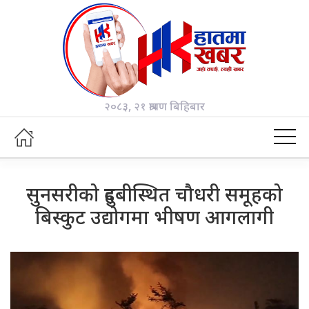
२०८३, २१ श्रावण बिहिबार
सुनसरीको दुहबीस्थित चौधरी समूहको
बिस्कुट उद्योगमा भीषण आगलागी