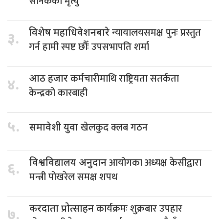
सैनिकको मृत्यु
न्यायालयसमक्ष पुनः प्रस्तुत
विशेष महाधिवेशनबारे
३.
गर्न हामी स्पष्ट छौँः उपसभापति शर्मा
कर्मचारीमाथि राष्ट्रियता सतर्कता
आठ हजार
४.
केन्द्रको कारबाही
५.
खेलकुद क्लब गठन
समावेशी युवा
आयोगका अध्यक्ष केसीद्वारा
विश्वविद्यालय अनुदान
६.
मन्त्री पोखरेल समक्ष शपथ
कार्यक्रमः शुक्रबार उपहार
करदाता प्रोत्साहन
७.