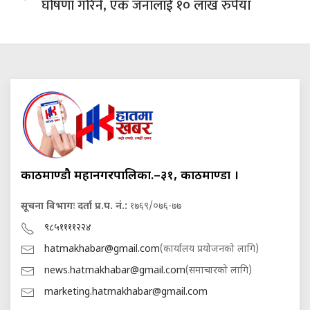
घोषणा गरिने, एक जनालाई १० लाख रुपैयाँ
काठमाण्डौ महानगरपालिका.–३१, काठमाण्डौं ।
सूचना विभागः दर्ता प्र.प. नं.:
१७६९/०७६-७७
९८५११११२२४
hatmakhabar@gmail.com
(कार्यालय प्रयोजनको लागि)
news.hatmakhabar@gmail.com
(समाचारको लागि)
marketing.hatmakhabar@gmail.com