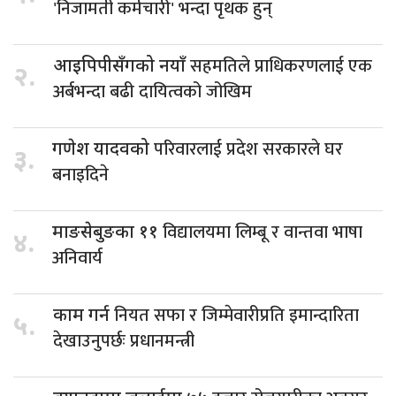
'निजामती कर्मचारी' भन्दा पृथक हुन्
सहमतिले प्राधिकरणलाई एक
आइपिपीसँगको नयाँ
२.
अर्बभन्दा बढी दायित्वको जोखिम
परिवारलाई प्रदेश सरकारले घर
गणेश यादवको
३.
बनाइदिने
विद्यालयमा लिम्बू र वान्तवा भाषा
माङसेबुङका ११
४.
अनिवार्य
नियत सफा र जिम्मेवारीप्रति इमान्दारिता
काम गर्न
५.
देखाउनुपर्छः प्रधानमन्त्री