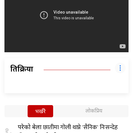
प्रतिक्रिया
लोकप्रिय
भर्खरै
छातीमा गोली थाप्ने 'सैनिक' निःसन्देह
परेको बेला
१.