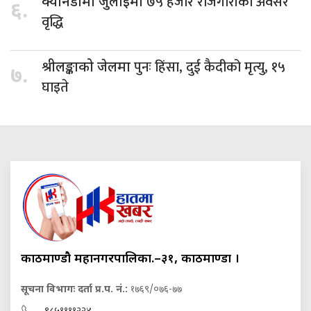
७५ हजार रोजगारीका अवसर
क्यानडामा जुलाईमा
६.
वृद्धि
पुनः हिंसा, दुई कैदीको मृत्यु, १५
श्रीलङ्काको जेलमा
७.
घाइते
काठमाण्डौ महानगरपालिका.–३१, काठमाण्डौं ।
सूचना विभागः दर्ता प्र.प. नं.:
१७६९/०७६-७७