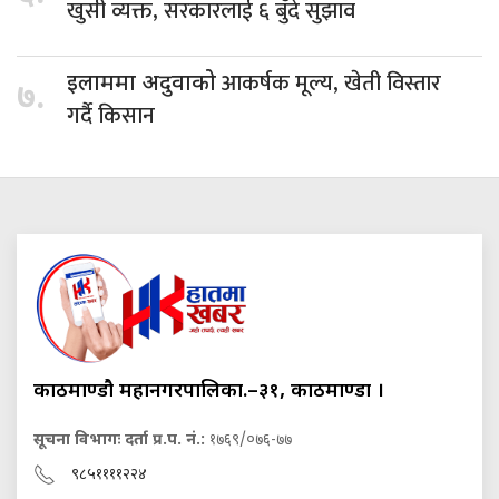
खुसी व्यक्त, सरकारलाई ६ बुँदे सुझाव
आकर्षक मूल्य, खेती विस्तार
इलाममा अदुवाको
७.
गर्दै किसान
काठमाण्डौ महानगरपालिका.–३१, काठमाण्डौं ।
सूचना विभागः दर्ता प्र.प. नं.:
१७६९/०७६-७७
९८५११११२२४