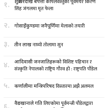
कपिलवस्तुका पूर्वमेयर किरण
शुक्रबारदेखि बेपत्ता
१.
सिंह जंगलमा मृत फेला
२.
मेलाको तयारी
गोसाइँकुण्डमा जनैपूर्णिमा
३.
नाघ्यो तोलामा सुन
तीन लाख
विशिष्ट पहिचान र
आदिवासी जनजातिहरूको
४.
संस्कृति नेपालको राष्ट्रिय गौरव हो : राष्ट्रपति पौडेल
५.
विस्तारमा अझै अलमल
कर्णालीमा मन्त्रिपरिषद
लिएकोमा पूर्वमन्त्री पौडेलद्वारा
वैद्यखानाले गति
६.