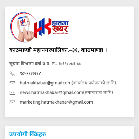
काठमाण्डौ महानगरपालिका.–३१, काठमाण्डौं ।
सूचना विभागः दर्ता प्र.प. नं.:
१७६९/०७६-७७
९८५११११२२४
hatmakhabar@gmail.com
(कार्यालय प्रयोजनको लागि)
news.hatmakhabar@gmail.com
(समाचारको लागि)
marketing.hatmakhabar@gmail.com
उपयोगी लिंकहरु