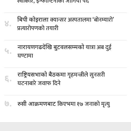
स्वीकार, इन्फान्टिनोको जोगियो पद
क्यान्सर अस्पतालमा ‘बोनम्यारो’
बिपी कोइराला
४.
प्रत्यारोपणको तयारी
यात्रा अब दुई
नारायणगढदेखि बुटवलसम्मको
५.
घण्टामा
गृहमन्त्रीले सुनसरी
राष्ट्रियसभाको बैठकमा
६.
घटनाबारे जवाफ दिने
७.
किएभमा १७ जनाको मृत्यु
रुसी आक्रमणबाट