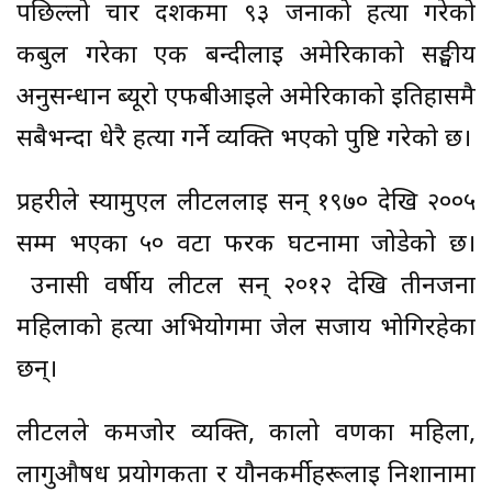
पछिल्लो चार दशकमा ९३ जनाको हत्या गरेको
कबुल गरेका एक बन्दीलाई अमेरिकाको सङ्घीय
अनुसन्धान ब्यूरो एफबीआईले अमेरिकाको इतिहासमै
सबैभन्दा धेरै हत्या गर्ने व्यक्ति भएको पुष्टि गरेको छ।
प्रहरीले स्यामुएल लीटललाई सन् १९७० देखि २००५
सम्म भएका ५० वटा फरक घटनामा जोडेको छ।
उनासी वर्षीय लीटल सन् २०१२ देखि तीनजना
महिलाको हत्या अभियोगमा जेल सजाय भोगिरहेका
छन्।
लीटलले कमजोर व्यक्ति, कालो वर्णका महिला,
लागुऔषध प्रयोगकर्ता र यौनकर्मीहरूलाई निशानामा