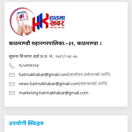
काठमाण्डौ महानगरपालिका.–३१, काठमाण्डौं ।
सूचना विभागः दर्ता प्र.प. नं.:
१७६९/०७६-७७
९८५११११२२४
hatmakhabar@gmail.com
(कार्यालय प्रयोजनको लागि)
news.hatmakhabar@gmail.com
(समाचारको लागि)
marketing.hatmakhabar@gmail.com
उपयोगी लिंकहरु