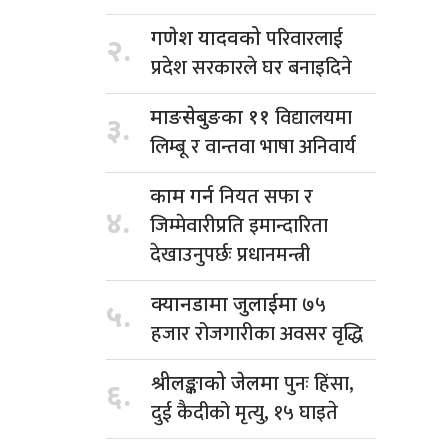
परिवारलाई
गणेश यादवको
२.
प्रदेश सरकारले घर बनाइदिने
विद्यालयमा
माङसेबुङका ११
३.
लिम्बू र वान्तवा भाषा अनिवार्य
नियत सफा र
काम गर्न
४.
जिम्मेवारीप्रति इमान्दारिता
देखाउनुपर्छः प्रधानमन्त्री
७५
क्यानडामा जुलाईमा
५.
हजार रोजगारीका अवसर वृद्धि
पुनः हिंसा,
श्रीलङ्काको जेलमा
६.
दुई कैदीको मृत्यु, १५ घाइते