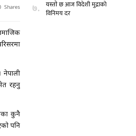
आज विदेशी मुद्राको
यस्तो छ
७.
0
Shares
विनिमय दर
 सामाजिक
 परिसरमा
 नेपाली
मेत रहनु
का कुनै
िएको पनि