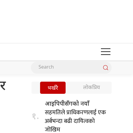
ार
लोकप्रिय
भर्खरै
आइपिपीसँगको नयाँ
सहमतिले प्राधिकरणलाई एक
१.
अर्बभन्दा बढी दायित्वको
जोखिम