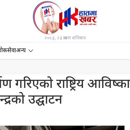
२०८३, २३ श्रावण शनिबार
ोकसेवा
अन्य
्माण गरिएको राष्ट्रिय आविष्क
न्द्रको उद्घाटन