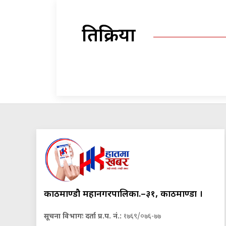
प्रतिक्रिया
काठमाण्डौ महानगरपालिका.–३१, काठमाण्डौं ।
सूचना विभागः दर्ता प्र.प. नं.:
१७६९/०७६-७७