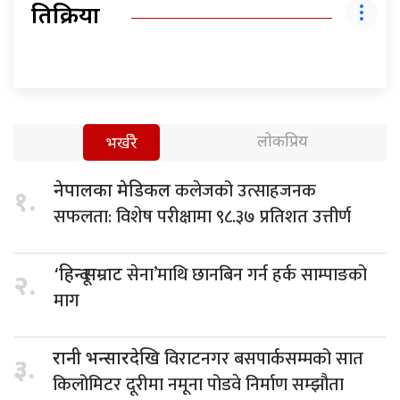
प्रतिक्रिया
लोकप्रिय
भर्खरै
कलेजको उत्साहजनक
नेपालका मेडिकल
१.
सफलता: विशेष परीक्षामा ९८.३७ प्रतिशत उत्तीर्ण
सेना’माथि छानबिन गर्न हर्क साम्पाङको
‘हिन्दू सम्राट
२.
माग
विराटनगर बसपार्कसम्मको सात
रानी भन्सारदेखि
३.
किलोमिटर दूरीमा नमूना पोडवे निर्माण सम्झौता