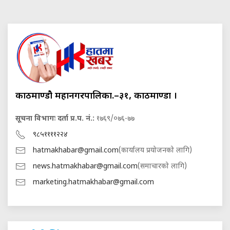
काठमाण्डौ महानगरपालिका.–३१, काठमाण्डौं ।
सूचना विभागः दर्ता प्र.प. नं.:
१७६९/०७६-७७
९८५११११२२४
hatmakhabar@gmail.com
(कार्यालय प्रयोजनको लागि)
news.hatmakhabar@gmail.com
(समाचारको लागि)
marketing.hatmakhabar@gmail.com