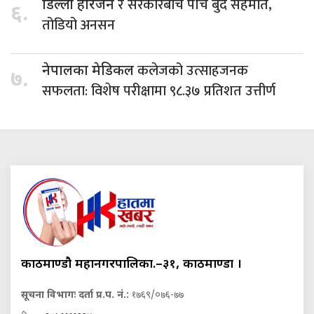
र सरकारबीच पाँच बुँदे सहमति,
डिल्ली हरिजन
६.
तोडियो अनसन
कलेजको उत्साहजनक
नेपालका मेडिकल
७.
सफलता: विशेष परीक्षामा ९८.३७ प्रतिशत उत्तीर्ण
काठमाण्डौ महानगरपालिका.–३१, काठमाण्डौं ।
सूचना विभागः दर्ता प्र.प. नं.:
१७६९/०७६-७७