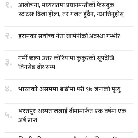
१.
आलोचना, मध्यरातमा प्रधानमन्त्रीको फेसबुक
स्टाटसः ढिला होला, तर गलत हुँदैन, नआत्तिनुहोस्
२.
नेता खामेनीको अवस्था गम्भीर
इरानका सर्वोच्च
उत्तर कोरियामा कुकुरको सूपदेखि
गर्मी छल्न
३.
जिनसेङ ब्रोथसम्म
४.
बाढीमा परी ९७ जनाको मृत्यु
भारतको असममा
बीमामार्फत एक वर्षमा एक
भरतपुर अस्पताललाई
५.
अर्ब प्राप्त