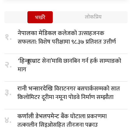
लोकप्रिय
भर्खरै
कलेजको उत्साहजनक
नेपालका मेडिकल
१.
सफलता: विशेष परीक्षामा ९८.३७ प्रतिशत उत्तीर्ण
सेना’माथि छानबिन गर्न हर्क साम्पाङको
‘हिन्दू सम्राट
२.
माग
विराटनगर बसपार्कसम्मको सात
रानी भन्सारदेखि
३.
किलोमिटर दूरीमा नमूना पोडवे निर्माण सम्झौता
बैंक घोटाला प्रकरणमा
कर्णाली डेभलपमेन्ट
४.
तत्कालीन सिइओसहित तीनजना पक्राउ