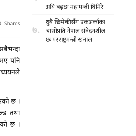
अघि बढ्छः महामन्त्री घिमिरे
एकअर्काका
दुवै छिमेकीसँग
0
Shares
७.
चासोप्रति नेपाल संवेदनशील
छः परराष्ट्रमन्त्री खनाल
सबैभन्दा
 भए पनि
ध्ययनले
ाएको छ ।
ल्ड तथा
एको छ ।