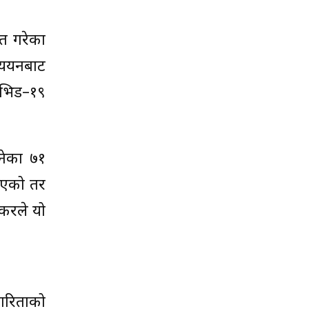
्त गरेका
्ययनबाट
कोभिड–१९
ेनेका ७१
 गएको तर
ाकरले यो
कारिताको