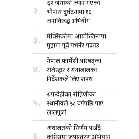
ज्यान गएको
६२ जनाको
२.
भोपास दुर्घटनामा १६
जनाविरुद्ध अभियोग
मेक्सिकोमा आयोत्जिनापा
३.
मुद्दामा पूर्व गभर्नर पक्राउ
परिषद्का
नेपाल फार्मेसी
४.
रजिस्ट्रार र गंगालालका
निर्देशकले लिए शपथ
रुपन्देहीको रोहिणीका
५.
स्थानीयले ५८ वर्षपछि पाए
लालपुर्जा
पर्खँदै
अदालतको निर्णय
६.
कांग्रेसमा रूपान्तरण अभियान