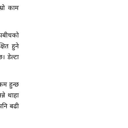
म्रो काम
ोपबीचको
ित हुने
। डेल्टा
कम हुन्छ
ने थाहा
 पनि बढी