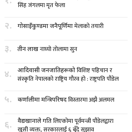
१.
सिंह जंगलमा मृत फेला
२.
मेलाको तयारी
गोसाइँकुण्डमा जनैपूर्णिमा
३.
नाघ्यो तोलामा सुन
तीन लाख
विशिष्ट पहिचान र
आदिवासी जनजातिहरूको
४.
संस्कृति नेपालको राष्ट्रिय गौरव हो : राष्ट्रपति पौडेल
५.
विस्तारमा अझै अलमल
कर्णालीमा मन्त्रिपरिषद
लिएकोमा पूर्वमन्त्री पौडेलद्वारा
वैद्यखानाले गति
६.
खुसी व्यक्त, सरकारलाई ६ बुँदे सुझाव