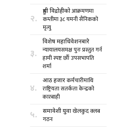
आक्रमणमा
हुथी विद्रोहीको
२.
कम्तीमा ३८ यमनी सैनिकको
मृत्यु
विशेष महाधिवेशनबारे
न्यायालयसमक्ष पुनः प्रस्तुत गर्न
३.
हामी स्पष्ट छौँः उपसभापति
शर्मा
कर्मचारीमाथि
आठ हजार
४.
राष्ट्रियता सतर्कता केन्द्रको
कारबाही
खेलकुद क्लब
समावेशी युवा
५.
गठन