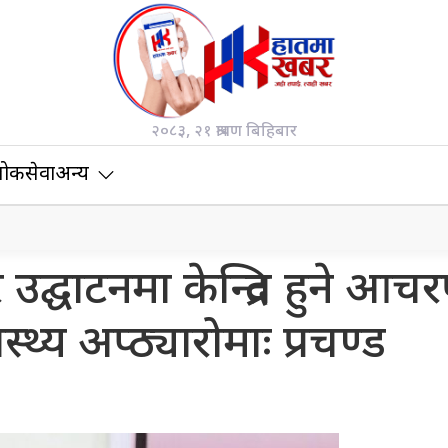
२०८३, २१ श्रावण बिहिबार
ोकसेवा
अन्य
द्घाटनमा केन्द्रित हुने आच
्थ्य अप्ठ्यारोमाः प्रचण्ड