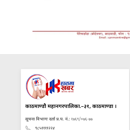
काठमाण्डौ महानगरपालिका.–३१, काठमाण्डौं ।
सूचना विभागः दर्ता प्र.प. नं.:
१७६९/०७६-७७
९८५११११२२४