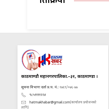
प्रतिक्रिया
काठमाण्डौ महानगरपालिका.–३१, काठमाण्डौं ।
सूचना विभागः दर्ता प्र.प. नं.:
१७६९/०७६-७७
९८५११११२२४
hatmakhabar@gmail.com
(कार्यालय प्रयोजनको
लागि)