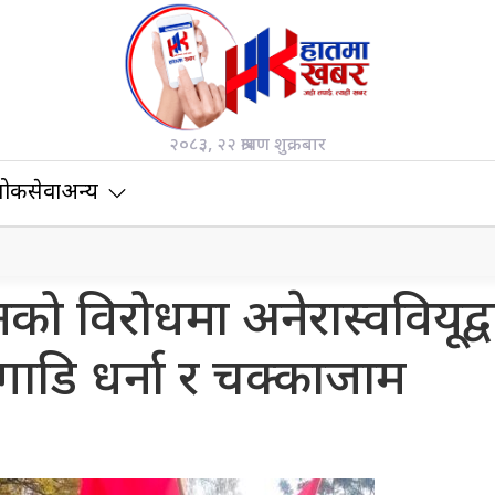
२०८३, २२ श्रावण शुक्रबार
ोकसेवा
अन्य
को विरोधमा अनेरास्ववियूद्व
गाडि धर्ना र चक्काजाम