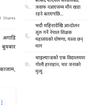
सरकारबाट
सांसद यादवले
५.
जवाफ नआएसम्म मौन खडा
रहने बताएपछि…
0
Shares
आन्दोलन
भदौ महिनादेखि
सुरु गर्ने नेपाल शिक्षक
६.
स अगाडि
महासंघको घोषणा, यस्ता छन्
माग
 बुधबार
विद्यालयमा
थाइल्यान्डको एक
७.
गोली हानाहान, चार जनाको
्काजाम,
मृत्यु