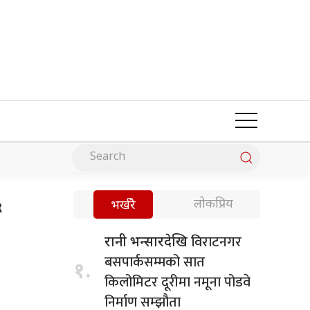
६
लोकप्रिय
भर्खरै
विराटनगर
रानी भन्सारदेखि
बसपार्कसम्मको सात
१.
किलोमिटर दूरीमा नमूना पोडवे
निर्माण सम्झौता