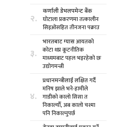
बैंक
कर्णाली डेभलपमेन्ट
२.
घोटाला प्रकरणमा तत्कालीन
सिइओसहित तीनजना पक्राउ
आयतको
भारतबाट ग्यास
कोटा थप्न कूटनीतिक
३.
माध्यमबाट पहल भइरहेको छः
उद्योगमन्त्री
गर्दै
प्रधानमन्त्रीलाई लक्षित
मनिष झाले भने-हामीले
४.
गाडीको कालो सिसा त
निकाल्यौँ, अब कालो चश्मा
पनि निकाल्नुपर्छ