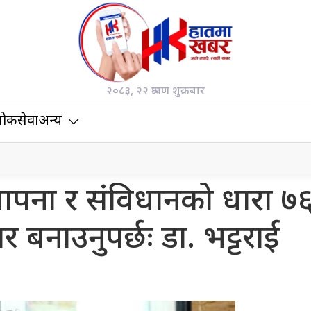
२०८३, २२ श्रावण शुक्रबार
ोकसेवा
अन्य
थापना र संविधानको धारा ७
 बनाउनुपर्छः डा. भट्टराई