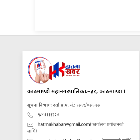
काठमाण्डौ महानगरपालिका.–३१, काठमाण्डौं ।
सूचना विभागः दर्ता प्र.प. नं.:
१७६९/०७६-७७
९८५११११२२४
hatmakhabar@gmail.com
(कार्यालय प्रयोजनको
लागि)