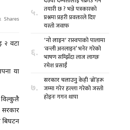
पक्राउ गर्ने
देउवा दम्पतीलाई
तयारी छ ? भन्ने पत्रकारको
५.
प्रश्नमा प्रहरी प्रवक्ताले दिए
k
Shares
यस्तो जवाफ
रास्वपाको पालामा
'नो लाइन’
ाई २ वटा
'वन्ली अनलाइन’ भनेर गरेको
६.
भाषण सम्झिँदा लाज लाग्छः
रमेश प्रसाईँ
थापना या
केही 'ब्रो’हरू
सरकार चलाउनु
७.
जम्मा गरेर हल्ला गरेको जस्तो
होइनः गगन थापा
विल्कुलै
ी सरकार
सद बिघटन