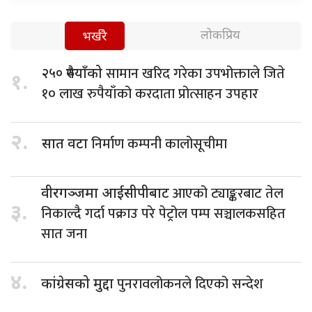
लोकप्रिय
भर्खरै
सामान खरिद गरेका उपभोक्ताले जिते
२५० रुपैयाँको
१.
१० लाख रुपैयाँको करदाता प्रोत्साहन उपहार
२.
निर्माण कम्पनी कालोसूचीमा
सात वटा
आएको ट्याङ्करबाट तेल
वीरगञ्जमा आईसीपीबाट
३.
निकाल्दै गर्दा पक्राउ परे पेट्रोल पम्प सञ्चालकसहित
सात जना
४.
पुनरावलोकनले दिएको सन्देश
कांग्रेसको मुद्दा