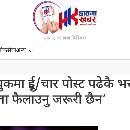
२०८३, २१ श्रावण बिहिबार
ोकसेवा
अन्य
बुकमा दुई/चार पोस्ट पढेकै भ
ा फैलाउनु जरूरी छैन’