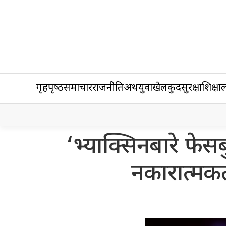
गृहपृष्‍ठ
समाचार
राजनीति
अर्थ
युवा
खेलकुद
सुरक्षा
शिक्षा
ल
‘भ्याक्सिनबारे फेस
नकारात्मकत