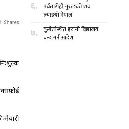
६.
पर्वतारोही गुरुङको शव
ल्याइयो नेपाल
2
Shares
विद्यालय
कुबेतस्थित इरानी
७.
बन्द गर्न आदेश
िःशुल्क
क्सफ़ोर्ड
म्मेवारी