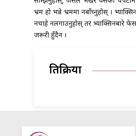
सम्झिनुहोस्, जसले भर्खरै यसको चपेटा
भ्रम हो भन्ने भ्रममा नबाँच्नुहोस् । भ्या
नचाहे नलगाउनुहोस् तर भ्याक्सिनबारे फे
जरूरी हुँदैन ।
प्रतिक्रिया