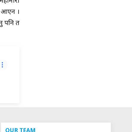
महामारी
रै आएन ।
नु पनि त
OUR TEAM