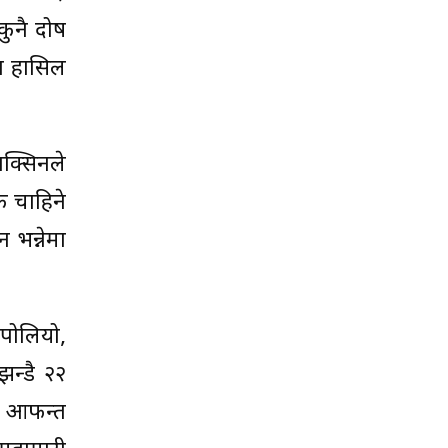
कुनै दोष
षा हासिल
ाक्सिनले
क चाहिने
 भन्नेमा
पोलियो,
झन्डै २२
ा आफन्त