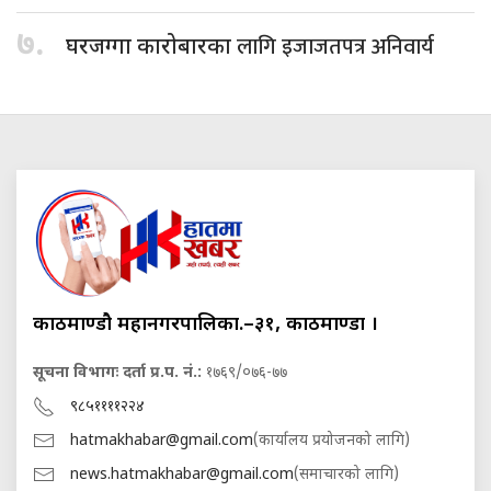
७.
लागि इजाजतपत्र अनिवार्य
घरजग्गा कारोबारका
काठमाण्डौ महानगरपालिका.–३१, काठमाण्डौं ।
सूचना विभागः दर्ता प्र.प. नं.:
१७६९/०७६-७७
९८५११११२२४
hatmakhabar@gmail.com
(कार्यालय प्रयोजनको लागि)
news.hatmakhabar@gmail.com
(समाचारको लागि)